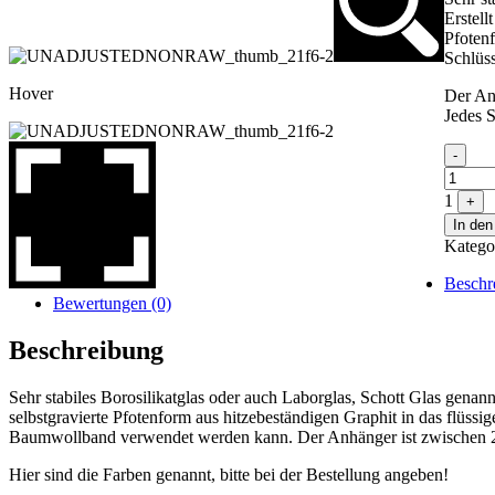
Erstell
Pfotenf
Schlüs
Hover
Der An
Jedes S
Quanti
-
1
+
In de
Katego
Beschr
Bewertungen (0)
Beschreibung
Sehr stabiles Borosilikatglas oder auch Laborglas, Schott Glas genann
selbstgravierte Pfotenform aus hitzebeständigen Graphit in das flüss
Baumwollband verwendet werden kann. Der Anhänger ist zwischen
Hier sind die Farben genannt, bitte bei der Bestellung angeben!