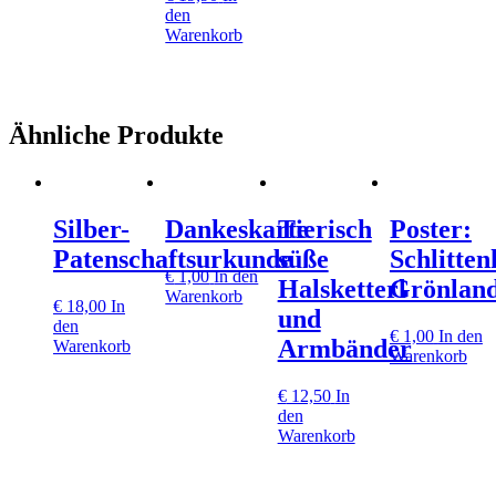
den
Warenkorb
Ähnliche Produkte
Silber-
Dankeskarte
Tierisch
Poster:
Patenschaftsurkunde
süße
Schlitte
€
1,00
In den
Halsketterl
Grönlan
Warenkorb
€
18,00
In
und
den
€
1,00
In den
Armbänder
Warenkorb
Warenkorb
€
12,50
In
den
Warenkorb