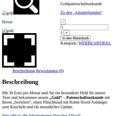
Goldpatenschaftsurkunde
Zu den „Adoptivhunden“
Quantity
Hover
-
1
+
In den Warenkorb
Kategorie:
WERBEARTIKEL
Beschreibung
Bewertungen (0)
Beschreibung
Mit 30 Euro pro Monat sind Sie ein besonderer Held für unsere
Tiere und bekommen unsere
„Gold“ – Patenschaftsurkunde
mit
Ihrem „Seelchen“, einen Plüschhund mit Robin Hood-Anhänger
zum Kuscheln und ein monatliches Update.
Hier gibt es alle Informationen über den Ablauf!